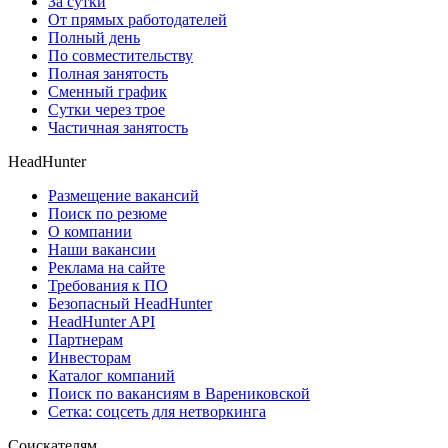
За сутки
От прямых работодателей
Полный день
По совместительству
Полная занятость
Сменный график
Сутки через трое
Частичная занятость
HeadHunter
Размещение вакансий
Поиск по резюме
О компании
Наши вакансии
Реклама на сайте
Требования к ПО
Безопасный HeadHunter
HeadHunter API
Партнерам
Инвесторам
Каталог компаний
Поиск по вакансиям в Варениковской
Сетка: соцсеть для нетворкинга
Соискателям