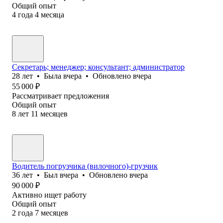
Общий опыт
4
года
4
месяца
Секретарь; менеджер; консультант; администратор
28
лет
•
Была
вчера
•
Обновлено
вчера
55 000
₽
Рассматривает предложения
Общий опыт
8
лет
11
месяцев
Водитель погрузчика (вилочного)-грузчик
36
лет
•
Был
вчера
•
Обновлено
вчера
90 000
₽
Активно ищет работу
Общий опыт
2
года
7
месяцев