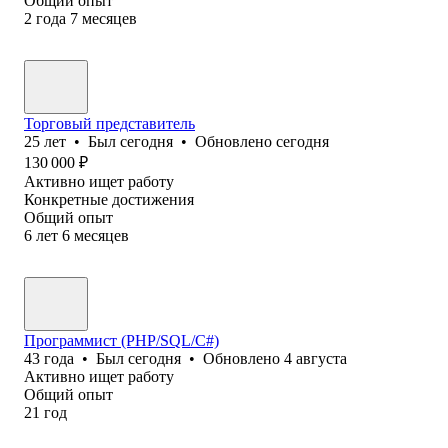
Общий опыт
2
года
7
месяцев
Торговый представитель
25
лет
•
Был
сегодня
•
Обновлено
сегодня
130 000
₽
Активно ищет работу
Конкретные достижения
Общий опыт
6
лет
6
месяцев
Программист (PHP/SQL/C#)
43
года
•
Был
сегодня
•
Обновлено
4 августа
Активно ищет работу
Общий опыт
21
год