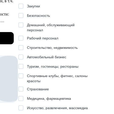
, в т.ч.
Закупки
и пр.).
ости:
Безопасность
.
Домашний, обслуживающий
персонал
Рабочий персонал
рошли
ые
Строительство, недвижимость
цию в
Автомобильный бизнес
Туризм, гостиницы, рестораны
Спортивные клубы, фитнес, салоны
красоты
Страхование
стом
Медицина, фармацевтика
т
Искусство, развлечения, массмедиа
вый