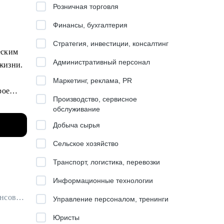
Розничная торговля
Финансы, бухгалтерия
Стратегия, инвестиции, консалтинг
еским
Административный персонал
 жизни.
Маркетинг, реклама, PR
рое
Производство, сервисное
ь
обслуживание
Добыча сырья
Сельское хозяйство
Транспорт, логистика, перевозки
е,
Информационные технологии
ях или в
Финансовый архитектор / Наставник для бухгалтеров / Ментор для финансовых специалистов
Управление персоналом, тренинги
Юристы