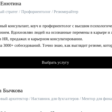
Енютина
ый стратег / Профориентолог / Резюмерайтер
рный консультант, коуч и профориентолог с высшим психологич
анием. Вдохновляю людей на осознанные перемены в карьере и
 в HR, продажах и карьерном консультировании.
а 3000+ собеседований. Точно знаю, как выглядит резюме, кото
ет и алгоритмы hh.ru и рекрутеров, а какие моменты могут стат
ми флагами".
Выбрать услугу
клиентов нашли себя в новой профессии.
специалистов сменили найм на фриланс.
 карьерного курса Академии Интернет-Маркетинга.
оте совмещаю коучинг, психологию и карьерное консультировани
а
Бычкова
чно определить, на каком уровне лежит ваш запрос – в действи
ии.
омогу: