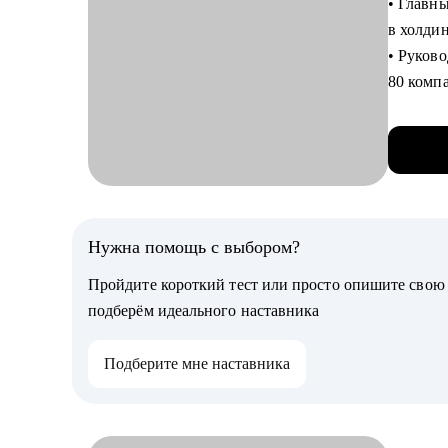
• Главны
• С про
в холди
• Найти 
• Руково
• Состав
80 комп
• Подго
• Экспе
• Сделат
финансо
• Перей
• Наста
• Справ
мои авт
травмы 
• Финан
• Постав
компани
Нужна помощь с выбором?
• Автор 
Кому мо
Пройдите короткий тест или просто опишите сво
главбух
Специал
подберём идеального наставника
• Прод
Результ
• Рекру
Подберите мне наставника
Финансо
• Конса
зарплаты
• Психо
позиции
• Марке
эксперт