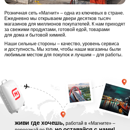
Розничная сеть «Магнит» – одна из ключевых в стране.
Ежедневно мы открываем двери десятков тысяч
магазинов для миллионов покупателей. К нам приходят
за свежими продуктами, готовой едой, товарами
для дома и бытовой химией.
Наши сильные стороны – качество, уровень сервиса
и доступность. Мы хотим, чтобы наши магазины были
любимым местом для покупок и лучшим – для работы.
История началась в Краснодаре с небольшой
региональной компании. Сегодня «Магнит» — одна
из ключевых розничных сетей федерального
масштаба. Всё благодаря слаженной работе
увлечённых ритейлом людей!
Давай развивать
живи где хочешь,
работай в «Магните» –
вместе:
но оставайся с нами!
переезжай по РФ,