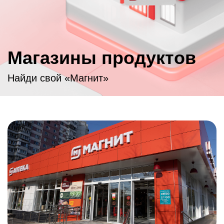
Присоединяйся к нам, если ты
Магазины продуктов
Найди свой «Магнит»
«Магнит» – один
из крупнейших частных
работодателей
России!
*
За 30 лет мы сообща добились немалых успехов: развили
крупную розничную сеть по всей стране, наладили
масштабное собственное производство, стали крупным
логистическим оператором и построили собственную
IT-компанию
. С тобой мы сможем ещё больше!