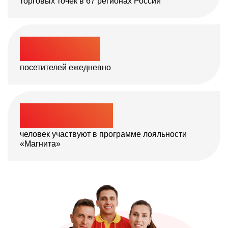
торговых точек в 67
регионах России
>
14
млн
посетителей ежедневно
>
66
млн
человек участвуют в программе
лояльности
«Магнита»
«Магнит» в цифрах