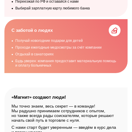
Переезжай по РФ и оставайся с нами
Выбирай зарплатную карту любимого банка
С заботой о людях
Получай новогодние подарки для детей
Проходи ежегодные медосмотры за счёт компании
Отдыхай в санаториях
Будь уверен: компания предоставит материальную помощь
и оплату больничных
«Магнит» создают люди!
Мы точно знаем, весь секрет — в команде!
Мы радушно принимаем сотрудников с опытом,
но также всегда рады соискателям, которые решают
начать свой путь в торговле с нуля.
С нами старт будет уверенным — введём в курс дела
и всему научим.