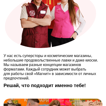
1 994
67
год основания компании
регионов РФ
>
4 200
30 000
+
населенных
пунктов
торговых точек
>
361 000
У нас есть суперсторы и косметические магазины,
небольшие продовольственные лавки и даже киоски.
сотрудников
Мы называем разные концепции магазинов
форматами. Каждый сотрудник может выбрать
для работы свой «Магнит» в зависимости от личных
>
10
ЛЕТ
предпочтений.
Решай, что подходит именно тебе!
стаж работы в компании каждого пятнадцатого
сотрудника
20% из ранее работавших возвращаются
в компанию