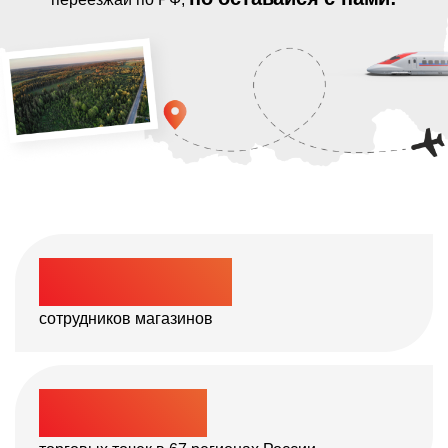
мультиформатную сеть
магазинов и аптек
логистическую
инфраструктуру компании
предприятия по культивированию овощей
и зелени
производство
продуктов питания
>
172 850
собственные
торговые марки
сотрудников магазинов
процессы по автоматизации бизнеса
и клиентского сервиса
>
23 328