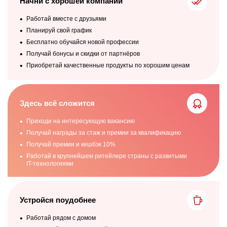
Начни с хорошей компании
Работай вместе с друзьями
Планируй свой график
Бесплатно обучайся новой профессии
Получай бонусы и скидки от партнёров
Приобретай качественные продукты по хорошим ценам
Наша команда ставит
большие цели
Здесь всё сложится
и много работает
Приходи на интересующую вакансию
над их достижением
Получай награды за стаж и премии за квалификацию
Получай премии и кешбэк 10%
Ежегодные победы в конкурсах и высокие места
Работай в крупнейшем ритейлере страны с развитыми
в рейтингах
– прямое доказательство того,
**
IT-технологиями
что мы всё делаем правильно и не зря.
Устройся поудобнее
Работай рядом с домом