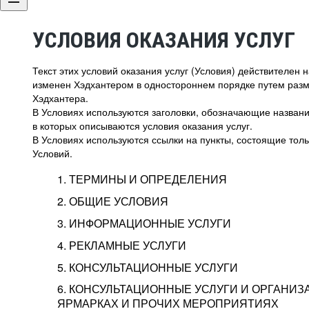
УСЛОВИЯ ОКАЗАНИЯ УСЛУГ
Текст этих условий оказания услуг (Условия) действителен
изменен Хэдхантером в одностороннем порядке путем раз
Хэдхантера.
В Условиях используются заголовки, обозначающие название
в которых описываются условия оказания услуг.
В Условиях используются ссылки на пункты, состоящие тольк
Условий.
1. ТЕРМИНЫ И ОПРЕДЕЛЕНИЯ
2. ОБЩИЕ УСЛОВИЯ
3. ИНФОРМАЦИОННЫЕ УСЛУГИ
1.1. Хэдхантер, или
Хэдхантер, ООО «Хэдх
4. РЕКЛАМНЫЕ УСЛУГИ
HeadHunter, или
г. Москва, внутригор
2.1. Типы и статусы регистрации
5. КОНСУЛЬТАЦИОННЫЕ УСЛУГИ
Исполнитель
Тверской,
2-я
Брестска
Типы регистрации
3.1. Предоставление доступа к базе данн
2.2. Активация услуг
6. КОНСУЛЬТАЦИОННЫЕ УСЛУГИ И ОРГАНИЗ
о трудоустройстве с возможностью просмо
Описание и активация
ЯРМАРКАХ И ПРОЧИХ МЕРОПРИЯТИЯХ
Хэдхантер — администра
2.1.1. Заказчику может быть присвоен один
4.0. Общие условия оказания рекламных ус