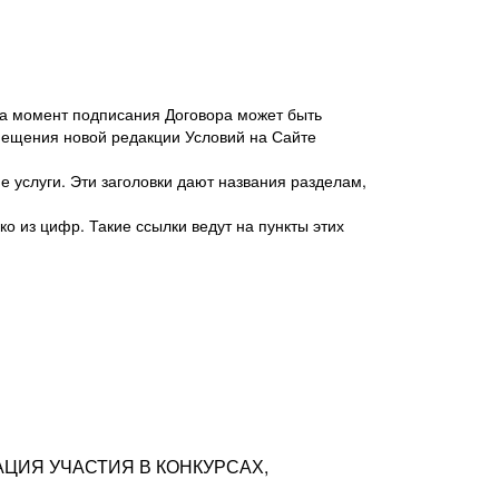
 на момент подписания Договора может быть
мещения новой редакции Условий на Сайте
 услуги. Эти заголовки дают названия разделам,
о из цифр. Такие ссылки ведут на пункты этих
антер», ИНН 7718620740, адрес: 125047,
одская территория Муниципальный округ
я улица, дом 48, помещ. 25
ых резюме с предложениями Соискателей
АЦИЯ УЧАСТИЯ В КОНКУРСАХ,
тра контактной информации Соискателя
тор сайтов: hh.ru, talantix.ru и других
 из Типов регистраций.
луг