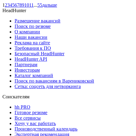
1
2
3
4
5
6
7
8
9
10
11
...
55
дальше
HeadHunter
Размещение вакансий
Поиск по резюме
О компании
Наши вакансии
Реклама на сайте
Требования к ПО
Безопасный HeadHunter
HeadHunter API
Партнерам
Инвесторам
Каталог компаний
Поиск по вакансиям в Варениковской
Сетка: соцсеть для нетворкинга
Соискателям
hh PRO
Готовое резюме
Все сервисы
Хочу у вас работать
Производственный календарь
Экспертная рекомендация