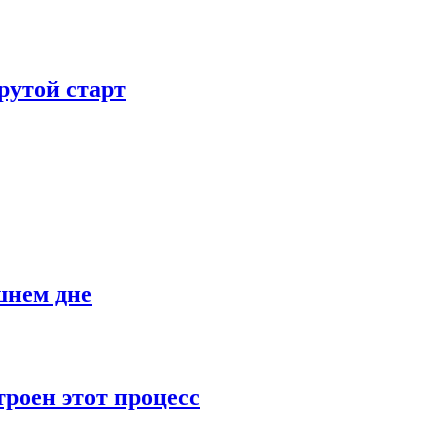
рутой старт
шнем дне
роен этот процесс