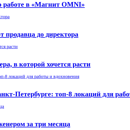
 о работе в «Магнит OMNI»
т продавца до директора
а, в которой хочется расти
нкт-Петербурге: топ-8 локаций для раб
енером за три месяца