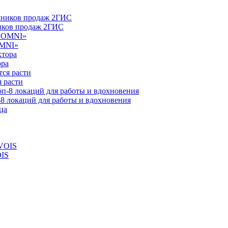
ников продаж 2ГИС
OMNI»
ора
 расти
-8 локаций для работы и вдохновения
OIS