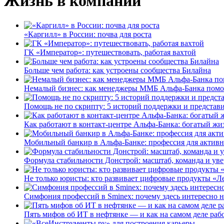
Жизнь в компании
«Каргилл» в России: почва для роста
ГК «Император»: путешествовать, работая вахтой
Больше чем работа: как устроены сообщества Билайна
Немалый бизнес: как менеджеры ММБ Альфа-Банка помо
Помощь не по скрипту: 5 историй поддержки и представ
Как работают в контакт-центре Альфа-Банка: богатый жи
Мобильный банкир в Альфа-Банке: профессия для актив
Формула стабильности Донстрой: масштаб, команда и уве
Не только юристы: кто развивает цифровые продукты «Ле
Симфония профессий в Sminex: почему здесь интересно н
Пять мифов об ИТ в нефтянке — и как на самом деле работ