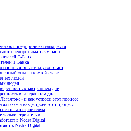
гают предпринимателям расти
ителей Т-Банка
зненный опыт и крутой старт
ных людей
ренность в завтрашнем дне
галтэка» и как устроен этот процесс
е только строителям
ают в Nedra Digital