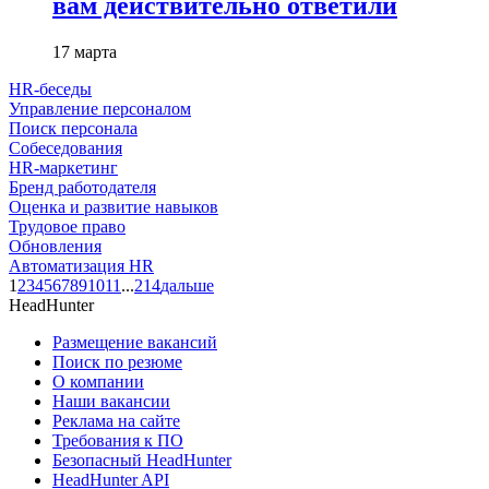
вам действительно ответили
17 марта
HR-беседы
Управление персоналом
Поиск персонала
Собеседования
HR-маркетинг
Бренд работодателя
Оценка и развитие навыков
Трудовое право
Обновления
Автоматизация HR
1
2
3
4
5
6
7
8
9
10
11
...
214
дальше
HeadHunter
Размещение вакансий
Поиск по резюме
О компании
Наши вакансии
Реклама на сайте
Требования к ПО
Безопасный HeadHunter
HeadHunter API