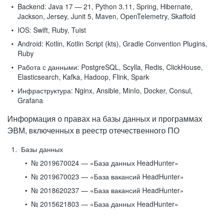
Backend:
Java 17 — 21, Python 3.11, Spring, Hibernate,
Jackson, Jersey, Junit 5, Maven, OpenTelemetry, Skaffold
IOS:
Swift, Ruby, Tuist
Android:
Kotlin, Kotlin Script (kts), Gradle Convention Plugins,
Ruby
Работа с данными:
PostgreSQL, Scylla, Redis, ClickHouse,
Elasticsearch, Kafka, Hadoop, Flink, Spark
Инфраструктура:
Nginx, Ansible, MinIo, Docker, Consul,
Grafana
Информация о правах на базы данных и программах
ЭВМ, включенных в реестр отечественного ПО
Базы данных
№ 2019670024 — «База данных HeadHunter»
№ 2019670023 — «База вакансий HeadHunter»
№ 2018620237 — «База вакансий HeadHunter»
№ 2015621803 — «База данных HeadHunter»