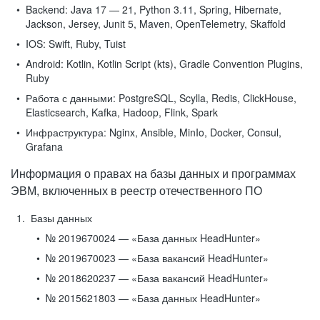
Backend:
Java 17 — 21, Python 3.11, Spring, Hibernate,
Jackson, Jersey, Junit 5, Maven, OpenTelemetry, Skaffold
IOS:
Swift, Ruby, Tuist
Android:
Kotlin, Kotlin Script (kts), Gradle Convention Plugins,
Ruby
Работа с данными:
PostgreSQL, Scylla, Redis, ClickHouse,
Elasticsearch, Kafka, Hadoop, Flink, Spark
Инфраструктура:
Nginx, Ansible, MinIo, Docker, Consul,
Grafana
Информация о правах на базы данных и программах
ЭВМ, включенных в реестр отечественного ПО
Базы данных
№ 2019670024 — «База данных HeadHunter»
№ 2019670023 — «База вакансий HeadHunter»
№ 2018620237 — «База вакансий HeadHunter»
№ 2015621803 — «База данных HeadHunter»