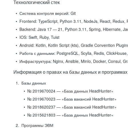
Технологический стек
Система контроля версий:
Git
Frontend:
TypeScript, Python 3.11, NodeJs, React, Redux, R
Backend:
Java 17 — 21, Python 3.11, Spring, Hibernate, Jac
IOS:
Swift, Ruby, Tuist
Android:
Kotlin, Kotlin Script (kts), Gradle Convention Plugi
Работа с данными:
PostgreSQL, Scylla, Redis, ClickHouse, 
Инфраструктура:
Nginx, Ansible, MinIo, Docker, Consul, G
Информация о правах на базы данных и программах
Базы данных
№ 2019670024 — «База данных HeadHunter»
№ 2019670023 — «База вакансий HeadHunter»
№ 2018620237 — «База вакансий HeadHunter»
№ 2015621803 — «База данных HeadHunter»
Программы ЭВМ