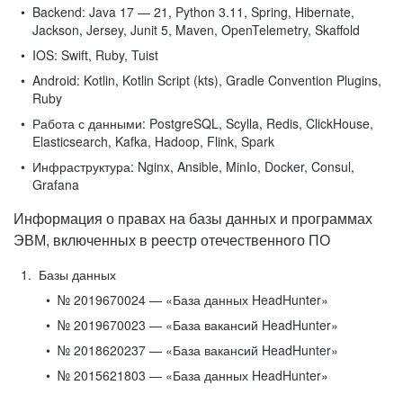
Backend:
Java 17 — 21, Python 3.11, Spring, Hibernate,
Jackson, Jersey, Junit 5, Maven, OpenTelemetry, Skaffold
IOS:
Swift, Ruby, Tuist
Android:
Kotlin, Kotlin Script (kts), Gradle Convention Plugins,
Ruby
Работа с данными:
PostgreSQL, Scylla, Redis, ClickHouse,
Elasticsearch, Kafka, Hadoop, Flink, Spark
Инфраструктура:
Nginx, Ansible, MinIo, Docker, Consul,
Grafana
Информация о правах на базы данных и программах
ЭВМ, включенных в реестр отечественного ПО
Базы данных
№ 2019670024 — «База данных HeadHunter»
№ 2019670023 — «База вакансий HeadHunter»
№ 2018620237 — «База вакансий HeadHunter»
№ 2015621803 — «База данных HeadHunter»