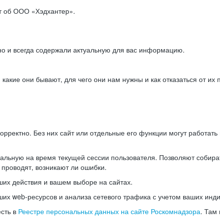
ет об ООО «Хэдхантер».
но и всегда содержали актуальную для вас информацию.
акие они бывают, для чего они нам нужны и как отказаться от их 
рректно. Без них сайт или отдельные его функции могут работат
альную на время текущей сессии пользователя. Позволяют собира
 проводят, возникают ли ошибки.
их действия и вашем выборе на сайтах.
х web-ресурсов и анализа сетевого трафика с учетом ваших инд
есть в
Реестре персональных данных на сайте Роскомнадзора
. Там