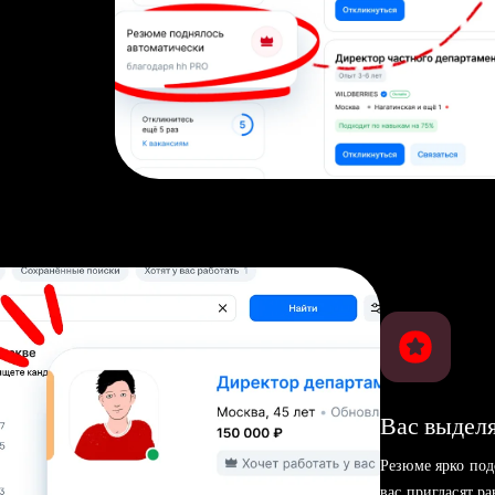
Вас выделя
Резюме ярко под
вас пригласят р