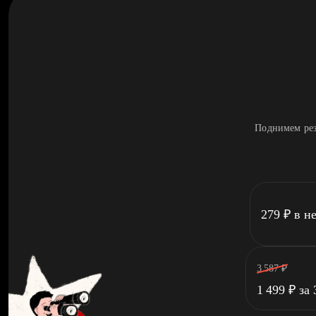
Поднимем рез
279
₽
в н
3 587
₽
1 499
₽
за 