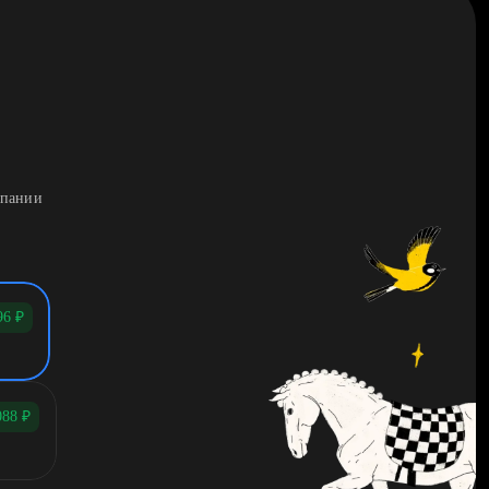
мпании
96
₽
088
₽