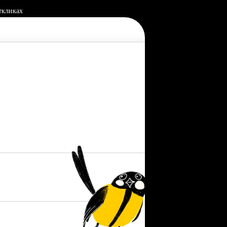
ткликах