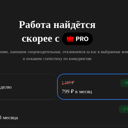
Работа найдётся
скорее
c
юме, напишем сопроводительные, откликнемся за вас в выбранные ко
и покажем статистику по конкурентам
1 195
₽
−3
еделю
799
₽
в месяц
−2 
3 месяца