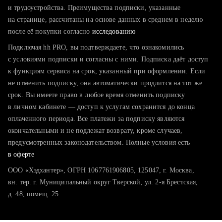
тратите много времени на поиск и вручную поднимаете
и трудоустройства. Преимущества подписки, указанные
резюме
на странице, рассчитаны на основе данных в среднем в неделю
после её покупки согласно
хотите сравнить себя с конкурентами и оценить шансы
исследованию
Подключая hh PRO, вы подтверждаете, что ознакомились
с условиями подписки и согласны с ними. Подписка даёт доступ
к функциям сервиса на срок, указанный при оформлении. Если
не отменить подписку, она автоматически продлится на тот же
срок. Вы имеете право в любое время отменить подписку
в личном кабинете — доступ к услугам сохранится до конца
оплаченного периода. Все платежи за подписку являются
окончательными и не подлежат возврату, кроме случаев,
предусмотренных законодательством. Полные условия есть
в оферте
ООО «Хэдхантер», ОГРН 1067761906805, 125047, г. Москва,
вн. тер. г. Муниципальный округ Тверской, ул. 2-я Брестская,
д. 48, помещ. 25