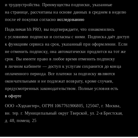
тратите много времени на поиск и вручную поднимаете
и трудоустройства. Преимущества подписки, указанные
резюме
на странице, рассчитаны на основе данных в среднем в неделю
после её покупки согласно
хотите сравнить себя с конкурентами и оценить шансы
исследованию
Подключая hh PRO, вы подтверждаете, что ознакомились
с условиями подписки и согласны с ними. Подписка даёт доступ
к функциям сервиса на срок, указанный при оформлении. Если
не отменить подписку, она автоматически продлится на тот же
срок. Вы имеете право в любое время отменить подписку
в личном кабинете — доступ к услугам сохранится до конца
оплаченного периода. Все платежи за подписку являются
окончательными и не подлежат возврату, кроме случаев,
предусмотренных законодательством. Полные условия есть
в оферте
ООО «Хэдхантер», ОГРН 1067761906805, 125047, г. Москва,
вн. тер. г. Муниципальный округ Тверской, ул. 2-я Брестская,
д. 48, помещ. 25